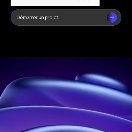
Leader de l’hologramme en France
Adresse :
21 rue Jean Rostand, 91400 Orsay, France
Téléphone :
01 60 92 41 65
Entreprise :
SIRET : 914 041 827 00017