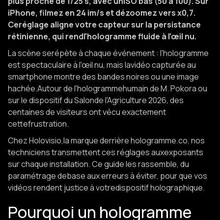
plus proche de 1/25 s, avec unISO bas (50 à 100). Sur
iPhone, filmez en 24 im/s et dézoomez vers x0,7.
Ceréglage aligne votre capteur sur la persistance
rétinienne, qui rendl'hologramme fluide à l'œil nu.
La scène serépète à chaque événement : l'hologramme
est spectaculaire à l'œil nu, mais lavidéo capturée au
smartphone montre des bandes noires ou une image
hachée.Autour de l'hologrammehumain de M. Pokora ou
sur le dispositif du Salonde l'Agriculture 2026, des
centaines de visiteurs ont vécu exactement
cettefrustration.
Chez Holovisio,la marque derrière hologramme.co, nos
techniciens transmettent ces réglages auxexposants
sur chaque installation. Ce guide les rassemble, du
paramétrage debase aux erreurs à éviter, pour que vos
vidéos rendent justice à votredispositif holographique.
Pourquoi un hologramme