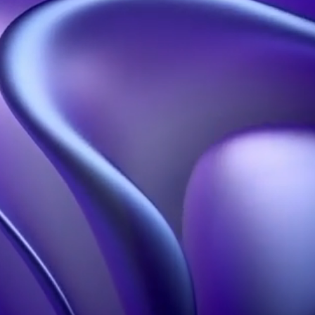
Nous contacter
Nos Solutions
Nos Ressources
Hélices Holographiques
Accueil
Pyramides
A Propos
Holographiques
Blog
Projections
Portfolio
Holographiques
FAQ
Holobox
Studio Conception 3D
Notre Influence
En savoir plus
Hologramme à Paris
Contact
Mentions légales
CGU
Politique de