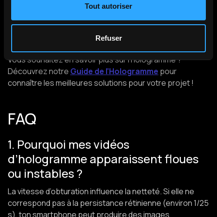
fait pour vous !
Tout autoriser
Avec Holovisio, laissez place à votre imagination et
Refuser
profitez de l'excellence holographique à moindre coûts
Vous souhaitez en savoir plus sur l'hologramme ?
Découvrez notre
Guide de l'Hologramme
pour
connaître les meilleures solutions pour votre projet !
FAQ
1. Pourquoi mes vidéos
d’hologramme apparaissent floues
ou instables ?
La vitesse d’obturation influence la netteté. Si elle ne
correspond pas à la persistance rétinienne (environ 1/25
s), ton smartphone peut produire des images