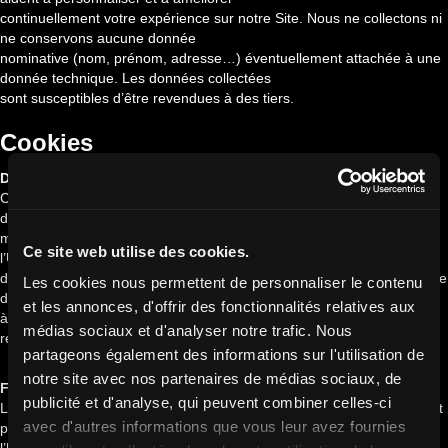
continuellement votre expérience sur notre Site. Nous ne collectons ni
ne conservons aucune donnée
nominative (nom, prénom, adresse…) éventuellement attachée à une
donnée technique. Les données collectées
sont susceptibles d’être revendues à des tiers.
Cookies
Durée de conservation des cookies
Conformément aux recommandations de la CNIL, la durée maximale
de conservation des cookies est de 13
mois au maximum après leur premier dépôt dans le terminal de
Ce site web utilise des cookies.
l’Utilisateur, tout comme la durée de la validité
du consentement de l’Utilisateur à l’utilisation de ces cookies. La durée
Les cookies nous permettent de personnaliser le contenu
de vie des cookies n’est pas prolongée
et les annonces, d'offrir des fonctionnalités relatives aux
à chaque visite. Le consentement de l’Utilisateur devra donc être
médias sociaux et d'analyser notre trafic. Nous
renouvelé à l’issue de ce délai.
partageons également des informations sur l'utilisation de
notre site avec nos partenaires de médias sociaux, de
Finalité cookies
publicité et d'analyse, qui peuvent combiner celles-ci
Les cookies peuvent être utilisés pour des fins statistiques notamment
avec d'autres informations que vous leur avez fournies
pour optimiser les services rendus à