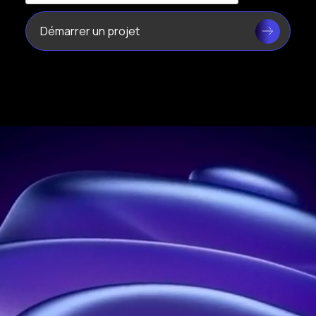
Leader de l’hologramme en France
Adresse :
21 rue Jean Rostand, 91400 Orsay, France
Téléphone :
01 60 92 41 65
Entreprise :
SIRET : 914 041 827 00017