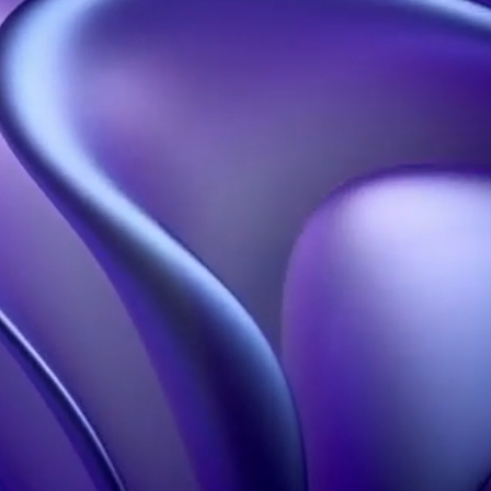
Nous contacter
Nos Solutions
Nos Ressources
Hélices Holographiques
Accueil
Pyramides
A Propos
Holographiques
Blog
Projections
Portfolio
Holographiques
FAQ
Holobox
Studio Conception 3D
Notre Influence
En savoir plus
Hologramme à Paris
Contact
Mentions légales
CGU
Politique de