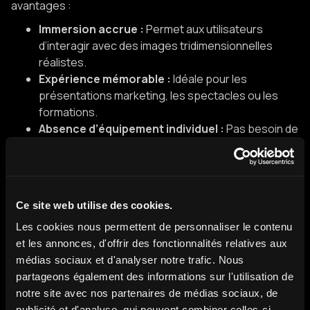
avantages :
Immersion accrue :
Permet aux utilisateurs
d’interagir avec des images tridimensionnelles
réalistes.
Expérience mémorable :
Idéale pour les
présentations marketing, les spectacles ou les
formations.
Absence d’équipement individuel :
Pas besoin de
lunettes ou de casques, contrairement à la réalité
virtuelle.
Personnalisation de l’expérience utilisateur :
Interaction directe qui capte l’attention plus
Ce site web utilise des cookies.
efficacement qu’un simple écran.
Les cookies nous permettent de personnaliser le contenu
6. Peut-on utiliser des
et les annonces, d'offrir des fonctionnalités relatives aux
hologrammes interactifs en
médias sociaux et d'analyser notre trafic. Nous
partageons également des informations sur l'utilisation de
extérieur ?
notre site avec nos partenaires de médias sociaux, de
publicité et d'analyse, qui peuvent combiner celles-ci