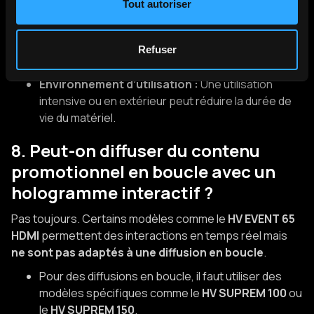
projecteurs de qualité peuvent fonctionner
Tout autoriser
plusieurs années.
Maintenance régulière :
Le nettoyage des
capteurs et la mise à jour des logiciels sont
Refuser
essentiels.
Environnement d’utilisation :
Une utilisation
intensive ou en extérieur peut réduire la durée de
vie du matériel.
8. Peut-on diffuser du contenu
promotionnel en boucle avec un
hologramme interactif ?
Pas toujours. Certains modèles comme le
HV EVENT 65
HDMI
permettent des interactions en temps réel mais
ne sont pas adaptés à une diffusion en boucle
.
Pour des diffusions en boucle, il faut utiliser des
modèles spécifiques comme le
HV SUPREM 100
ou
le
HV SUPREM 150
.