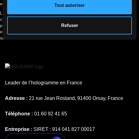
en conséquence aucune responsabilité de ce fait.
Tout autoriser
La navigation sur le site est susceptible de provoquer l’installation de
cookie(s) sur l’ordinateur de l’utilisateur. Un cookie est un fichier de
Refuser
petite taille, qui ne permet pas l’identification de l’utilisateur, mais qui
enregistre des informations relatives à la navigation d’un ordinateur
sur un site.
Leader de l’hologramme en France
Adresse :
21 rue Jean Rostand, 91400 Orsay, France
Téléphone :
01 60 92 41 65
Entreprise :
SIRET : 914 041 827 00017