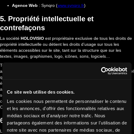
Agence Web
: Synqro (
www.synqro.fr
)
5. Propriété intellectuelle et
contrefaçons
La société
HOLOVISIO
est propriétaire exclusive de tous les droits de
propriété intellectuelle ou détient les droits d’usage sur tous les
éléments accessibles sur le site, tant sur la structure que sur les
textes, images, graphismes, logo, icônes, sons, logiciels…
Toute reproduction, représentation, modification, publication,
adaptation totale ou partielle de l'un quelconque de ces éléments, quel
que soit le moyen ou le procédé utilisé, est interdite, sauf autorisation
écrite préalable de la société HOLOVISIO. Toute exploitation non
autorisée du site ou de l’un quelconque des éléments qu’il contient
Ce site web utilise des cookies.
sera considérée comme constitutive d’une contrefaçon et poursuivie
conformément aux dispositions des articles L.335-2 et suivants du
Les cookies nous permettent de personnaliser le contenu
Code de Propriété Intellectuelle.
et les annonces, d'offrir des fonctionnalités relatives aux
médias sociaux et d'analyser notre trafic. Nous
6. Limitation de responsabilité
partageons également des informations sur l'utilisation de
notre site avec nos partenaires de médias sociaux, de
Le site
www.hologramme.co
a pour objet de fournir une information