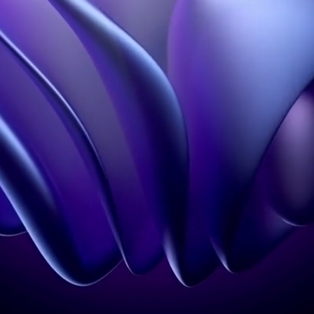
Le
FOOH
, ou
Fake Out Of Home
, est une stratégie
publicitaire numérique qui simule des affichages
spectaculaires dans des environnements urbains. Ces
contenus sont créés en
animation 3D ou en CGI
et
diffusés en ligne pour
créer l’illusion d’un affichage
réel
, sans intervention physique.
Que signifie FOOH ?
FOOH signifie
Fake Out Of Home
, littéralement "faux
affichage extérieur". Il s’agit d’un contenu vidéo
ultra-
réaliste
, conçu pour donner l’illusion d’un événement
public spectaculaire dans l’espace urbain, mais réalisé
uniquement en
postproduction numérique
.