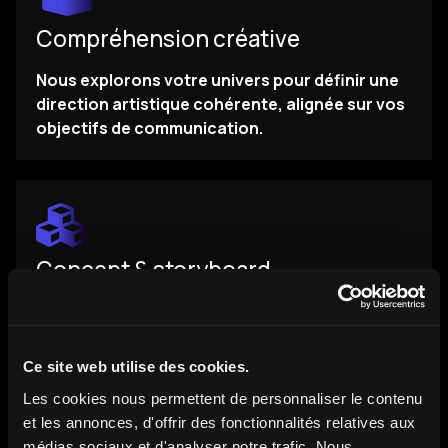
Compréhension créative
Nous explorons votre univers pour définir une
direction artistique cohérente, alignée sur vos
objectifs de communication.
Concept & storyboard
Nous élaborons un scénario visuel clair pour
valider chaque étape avant la production, et
garantir sens, fluidité et impact.
Ce site web utilise des cookies.
Les cookies nous permettent de personnaliser le contenu
et les annonces, d'offrir des fonctionnalités relatives aux
médias sociaux et d'analyser notre trafic. Nous