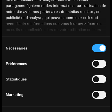
partageons également des informations sur l'utilisation de
Production & livraison
notre site avec nos partenaires de médias sociaux, de
publicité et d'analyse, qui peuvent combiner celles-ci
Nous produisons votre animation 3D ou motion
avec d'autres informations que vous leur avez fournies
design avec rigueur, et livrons un contenu prêt à
ou qu'ils ont collectées lors de votre utilisation de leurs
diffuser sur tous vos supports.
services.
Sélection
Nécessaires
du
consentement
Préférences
Statistiques
HOLOVISIO - CAS D’USAGE
Vos animations pour
toutes
les occasions
Marketing