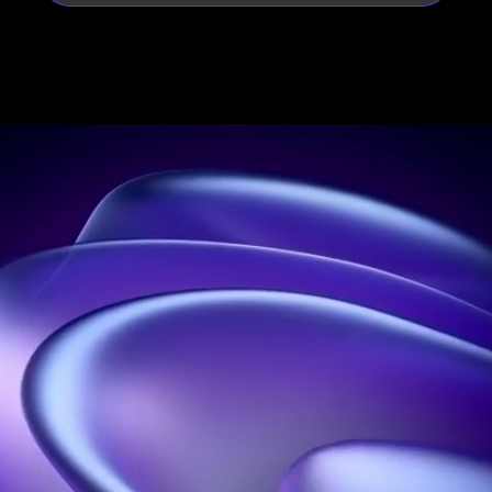
FAQ Agence FOOH (Fake Out
Of Home)
Vos questions, nos
réponses
C'est quoi le FOOH ?