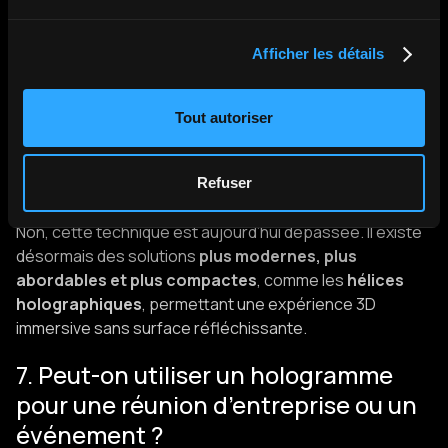
d’hologramme politique ?
Les estimations indiquent un coût global de
300 000
Afficher les détails
euros
, soit environ
50 000 euros par ville
, ce qui
représente un budget conséquent pour un événement
de communication.
Tout autoriser
6. Ce type de technologie est-il
Refuser
toujours utilisé aujourd’hui ?
Non, cette technique est aujourd’hui dépassée. Il existe
désormais des solutions
plus modernes, plus
abordables et plus compactes
, comme les
hélices
holographiques
, permettant une expérience 3D
immersive sans surface réfléchissante.
7. Peut-on utiliser un hologramme
pour une réunion d’entreprise ou un
événement ?