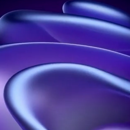
Leader de l’hologramme en France
Adresse :
21 rue Jean Rostand, 91400 Orsay, France
Téléphone :
01 60 92 41 65
Entreprise :
SIRET : 914 041 827 00017
Nous contacter
Nos Solutions
Nos Ressources
Hélices Holographiques
Accueil
Pyramides
A Propos
Holographiques
Blog
Projections
Portfolio