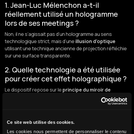
1. Jean-Luc Mélenchon a-t-il
réellement utilisé un hologramme
lors de ses meetings ?
Non, il ne s’agissait pas d’un hologramme au sens
technologique strict, mais d’une
illusion d’optique
utilisant une technique ancienne de projection réfléchie
sur une surface transparente.
2. Quelle technologie a été utilisée
pour créer cet effet holographique ?
Le dispositif repose sur le
principe du miroir de
Pepper’s Ghost
, où une image vidéo est projetée sur un
miroir au sol, puis réfléchie sur un film transparent incliné
à 45°, créant ainsi une illusion de présence 3D.
Ce site web utilise des cookies.
3. Combien de villes ont accueilli
Les cookies nous permettent de personnaliser le contenu