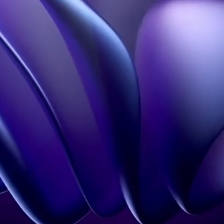
Holographiques
FAQ
Holobox
Studio Conception 3D
Notre Influence
En savoir plus
Hologramme à Paris
Contact
Mentions légales
CGU
Politique de
confidentialité
Contact
+33 1 60 92 41 65
contact@holovisio.fr
Copyright 2026 © Holovisio made by
Synqro