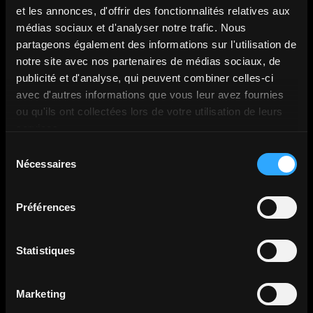
l’hologramme de Mélenchon en
et les annonces, d'offrir des fonctionnalités relatives aux
simultané ?
médias sociaux et d'analyser notre trafic. Nous
partageons également des informations sur l'utilisation de
Lors de son meeting de février 2017, l’hologramme de
notre site avec nos partenaires de médias sociaux, de
Mélenchon a été diffusé dans
sept villes
publicité et d'analyse, qui peuvent combiner celles-ci
simultanément
(Grenoble, Nantes, Montpellier, Nancy,
avec d'autres informations que vous leur avez fournies
Clermont-Ferrand, La Réunion…) pendant qu’il parlait en
ou qu'ils ont collectées lors de votre utilisation de leurs
direct depuis Dijon.
services.
4. Pourquoi avoir utilisé cette
Sélection
technologie dans un cadre politique
Nécessaires
du
consentement
?
Préférences
L’objectif était double : marquer les esprits avec un coup
médiatique spectaculaire, mais aussi
multiplier sa
présence
dans plusieurs villes à la fois, tout en gardant
Statistiques
une interaction en direct avec son public.
5. Combien a coûté cette opération
Marketing