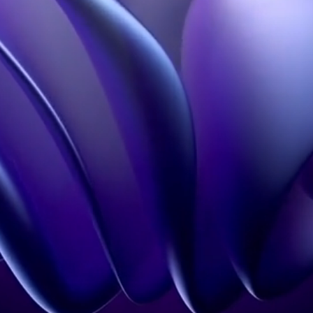
3D Design Studio
FAQS
Our influence
Learn more
Hologram in Paris
Contact
Legal information
Terms of Use
Confidentiality policy
Contact
+33 1 60 92 41 65
contact@holovisio.fr
Copyright 2026 © Holovisio made by
Synqro