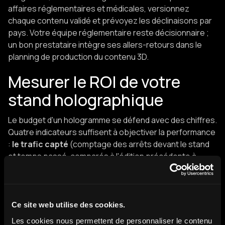
affaires réglementaires et médicales, versionnez
chaque contenu validé et prévoyez les déclinaisons par
pays. Votre équipe réglementaire reste décisionnaire ;
un bon prestataire intègre ses allers-retours dans le
planning de production du contenu 3D.
Mesurer le ROI de votre
stand holographique
Le budget d'un hologramme se défend avec des chiffres.
Quatre indicateurs suffisent à objectiver la performance
:
le trafic capté
(comptage des arrêts devant le stand
et temps passé, comparés à l'édition précédente à
périmètre constant),
les contacts générés
(scans de
badge et leads qualifiés attribuables au dispositif),
le
coût par lead qualifié
(coût complet du dispositif -
matériel, contenu 3D, exploitation - divisé par les leads
Ce site web utilise des cookies.
incrémentaux) et
l'aval commercial
(rendez-vous pris
Les cookies nous permettent de personnaliser le contenu