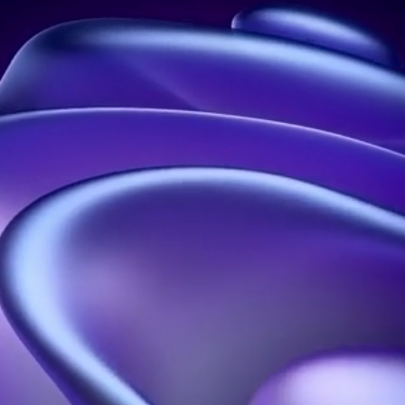
Leader in holograms in France
Address:
21 rue Jean Rostand, 91400 Orsay, France
Phone:
01 60 92 41 65
Business:
SIRET: 914 041 827 00017
Contact us
Our solutions
Our resources
Holographic propellers
Welcome
Holographic pyramids
About
Holographic projections
blog
Holobox
Portfolio