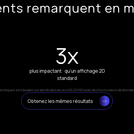
ients remarquent en 
3
x
plus impactant qu'un affichage 2D
standard
atistiques sont basées sur des études de cas HOLOVISIO avec des fournisseurs de données
Obtenez les mêmes résultats