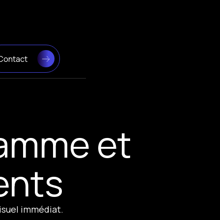
Contact
ramme et
ients
isuel immédiat.