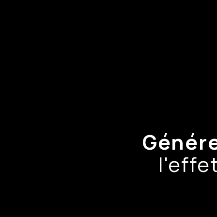
Génér
l'eff