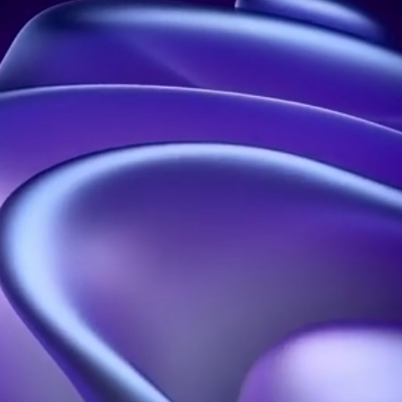
Leader de l’hologramme en France
Adresse :
21 rue Jean Rostand, 91400 Orsay, France
Téléphone :
01 60 92 41 65
Entreprise :
SIRET : 914 041 827 00017
Nous contacter
Nos Solutions
Nos Ressources
Hélices Holographiques
Accueil
Pyramides
A Propos
Holographiques
Blog
Projections
Portfolio
Holographiques
FAQ