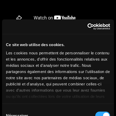
Ce site web utilise des cookies.
Les cookies nous permettent de personnaliser le contenu
et les annonces, d'offrir des fonctionnalités relatives aux
médias sociaux et d'analyser notre trafic. Nous
Résultat
partageons également des informations sur l'utilisation de
notre site avec nos partenaires de médias sociaux, de
publicité et d'analyse, qui peuvent combiner celles-ci
avec d'autres informations que vous leur avez fournies
ou qu'ils ont collectées lors de votre utilisation de leurs
Grâce à ces deux dispositifs complémentaires, Exosens
services.
a su marquer les esprits dans des contextes
Sélection
radicalement différents, tout en sublimant sa
Nécessaires