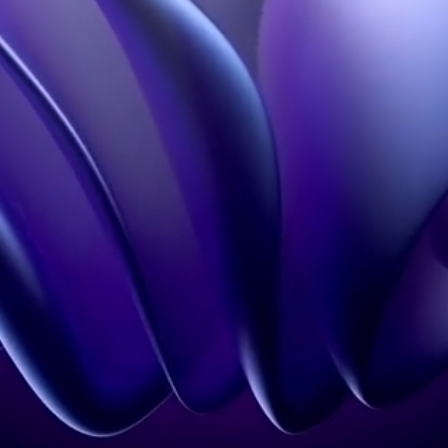
Holobox
Studio Conception 3D
Notre Influence
En savoir plus
Hologramme à Paris
Contact
Mentions légales
CGU
Politique de
confidentialité
Contact
+33 1 60 92 41 65
contact@holovisio.fr
Copyright 2026 © Holovisio made by
Synqro