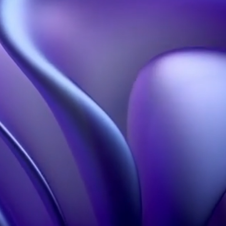
Nos Solutions
Nos Ressources
Hélices Holographiques
Accueil
Pyramides
A Propos
Holographiques
Blog
Projections
Portfolio
Holographiques
FAQ
Holobox
Studio Conception 3D
Notre Influence
En savoir plus
Hologramme à Paris
Contact
Mentions légales
CGU
Politique de
confidentialité