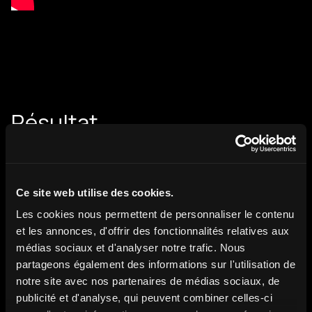
Résultat
Ce site web utilise des cookies.
Une vitrine technologique qui transforme l’expérience en
Les cookies nous permettent de personnaliser le contenu
conversion. Les retours ne se sont pas fait attendre :
et les annonces, d'offrir des fonctionnalités relatives aux
+70% de taux d’engagement par rapport à une
médias sociaux et d'analyser notre trafic. Nous
présentation de véhicule classique. Une durée moyenne
partageons également des informations sur l'utilisation de
d’interaction de 10 minutes, preuve de l’adhésion
notre site avec nos partenaires de médias sociaux, de
utilisateur Un excellent taux de transformation en
publicité et d'analyse, qui peuvent combiner celles-ci