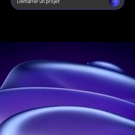
Leader de l’hologramme en France
Adresse :
21 rue Jean Rostand, 91400 Orsay, France
Téléphone :
01 60 92 41 65
Entreprise :
SIRET : 914 041 827 00017
Nous contacter