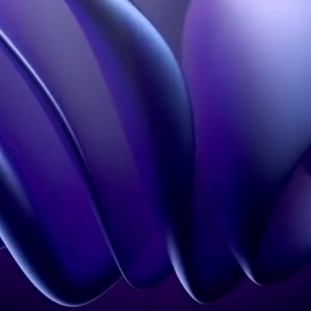
Holobox
Studio Conception 3D
Notre Influence
En savoir plus
Hologramme à Paris
Contact
Mentions légales
CGU
Politique de
confidentialité
Contact
+33 1 60 92 41 65
contact@holovisio.fr
Copyright 2026 © Holovisio made by
Synqro