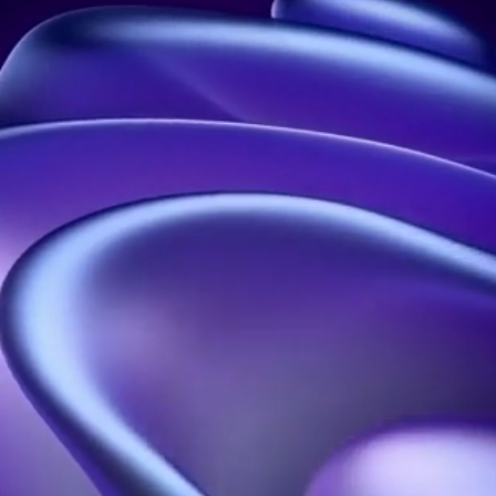
Leader de l’hologramme en France
Adresse :
21 rue Jean Rostand, 91400 Orsay, France
Téléphone :
01 60 92 41 65
Entreprise :
SIRET : 914 041 827 00017
Nous contacter
Nos Solutions
Nos Ressources
Hélices Holographiques
Accueil
Pyramides
A Propos
Holographiques
Blog
Projections
Portfolio
Holographiques
FAQ