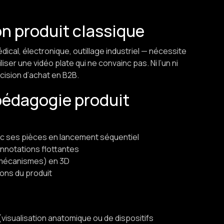
n produit classique
dical, électronique, outillage industriel — nécessite
iser une vidéo plate qui ne convainc pas. Ni l’un ni
cision d’achat en B2B.
pédagogie produit
vec ses pièces en lancement séquentiel
nnotations flottantes
, mécanismes) en 3D
ons du produit
(visualisation anatomique ou de dispositifs