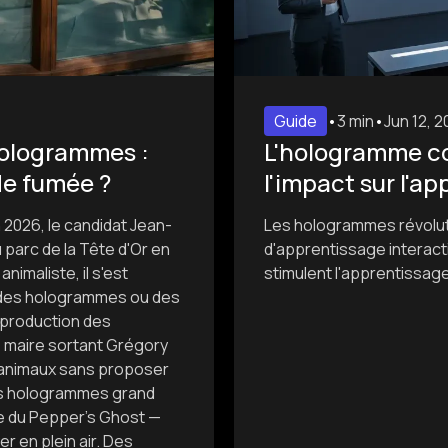
Guide
•
3 min
•
Jun 12, 
 hologrammes :
L'hologramme co
de fumée ?
l'impact sur l'a
 2026, le candidat Jean-
Les hologrammes révolut
 parc de la Tête d'Or en
d'apprentissage interac
animaliste, il s'est
stimulent l'apprentissage
 des hologrammes ou des
 reproduction des
le maire sortant Grégory
s animaux sans proposer
 les hologrammes grand
ue du Pepper's Ghost —
r en plein air. Des