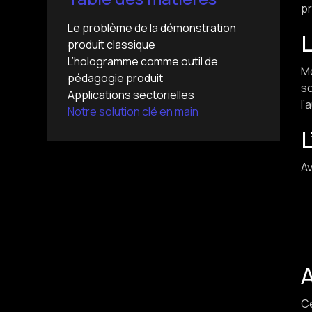
p
Le problème de la démonstration
L
produit classique
L’hologramme comme outil de
Mo
pédagogie produit
so
Applications sectorielles
l’
Notre solution clé en main
Av
A
Ce