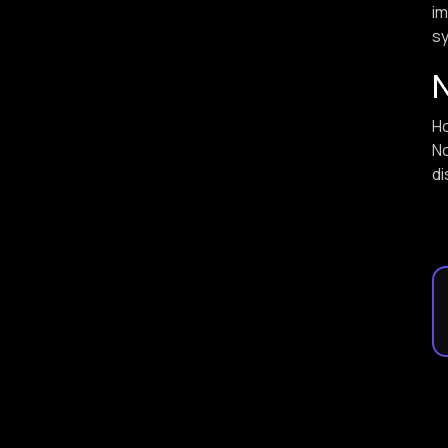
im
sy
N
Ho
No
di