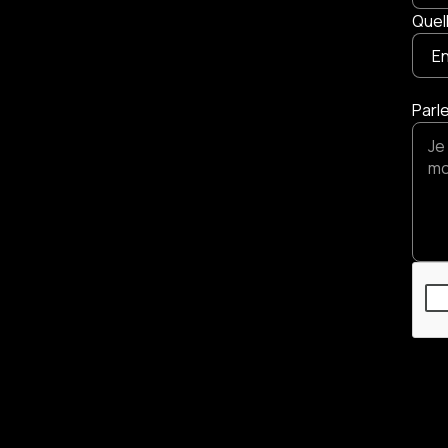
Quel
Parl