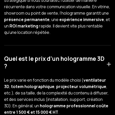
stratégique si vous souhaitez l’utiliser de manière
récurrente dans votre communication visuelle. En vitrine,
showroom ou point de vente, l’hologramme garantit une
présence permanente
, une
expérience immersive
, et
un
ROI marketing
rapide. Il devient vite plus rentable
qu’une location répétée.
Quel est le prix d’un hologramme 3D
?
Le prix varie en fonction du modèle choisi (
ventilateur
3D
,
totem holographique
,
projecteur volumétrique
,
etc.), de sa taille, de la complexité du contenu à diffuser,
et des services inclus (installation, support, création
3D). En général, un
hologramme professionnel coûte
entre 1 500 € et 15 000 € HT
.