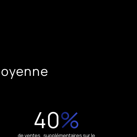
moyenne
40
%
de ventes supplémentaires sur le