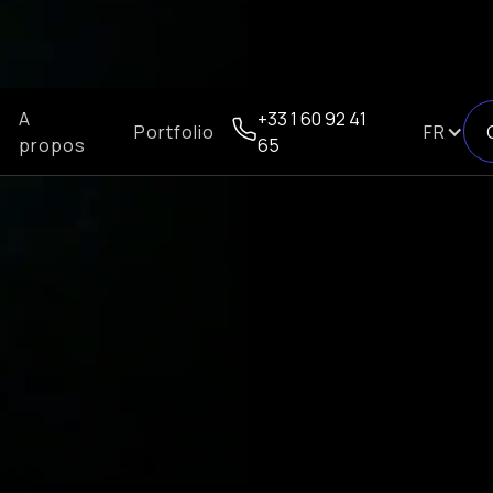
A
+33 1 60 92 41
Portfolio
FR
propos
65